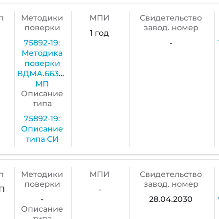
п
Методики
МПИ
Cвидетельство
поверки
завод. номер
1 год
75892-19:
-
Методика
поверки
ВДМА.663500.186
МП
Описание
типа
75892-19:
Описание
типа СИ
п
Методики
МПИ
Cвидетельство
поверки
завод. номер
П
-
-
28.04.2030
Описание
типа