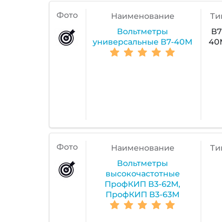
Фото
Наименование
Ти
Вольтметры
В7
универсальные В7-40М
40
Фото
Наименование
Ти
Вольтметры
высокочастотные
ПрофКИП В3-62М,
ПрофКИП В3-63М