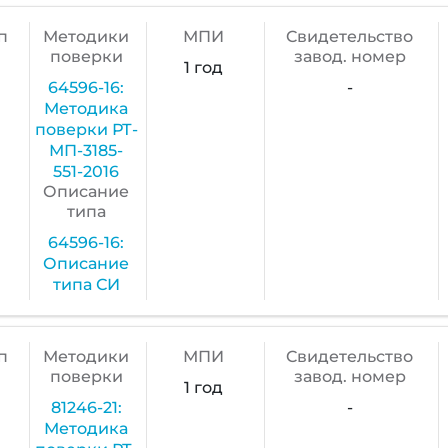
п
Методики
МПИ
Cвидетельство
поверки
завод. номер
1 год
64596-16:
-
Методика
поверки РТ-
МП-3185-
551-2016
Описание
типа
64596-16:
Описание
типа СИ
п
Методики
МПИ
Cвидетельство
поверки
завод. номер
1 год
81246-21:
-
Методика