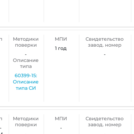
п
Методики
МПИ
Cвидетельство
поверки
завод. номер
1 год
-
-
Описание
типа
60399-15:
Описание
типа СИ
п
Методики
МПИ
Cвидетельство
поверки
завод. номер
-
-
-
-