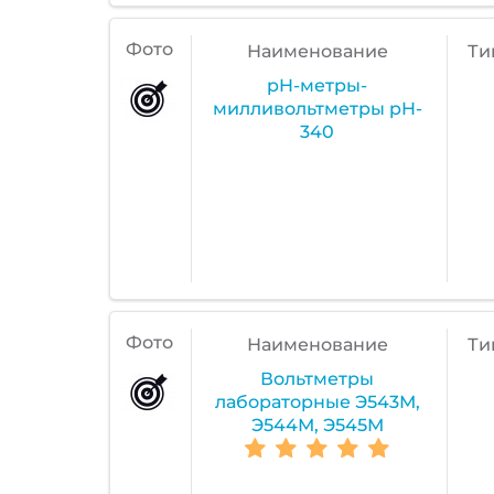
Фото
Наименование
Ти
pH-метры-
милливольтметры pH-
340
Фото
Наименование
Ти
Вольтметры
лабораторные Э543М,
Э544М, Э545М