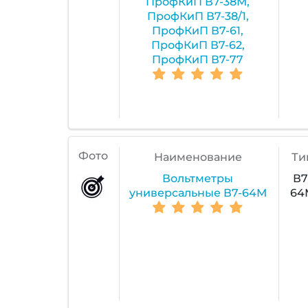
ПрофКиП В7-38М,
ПрофКиП В7-38/1,
ПрофКиП В7-61,
ПрофКиП В7-62,
ПрофКиП В7-77
Фото
Наименование
Ти
Вольтметры
В7
универсальные В7-64М
64