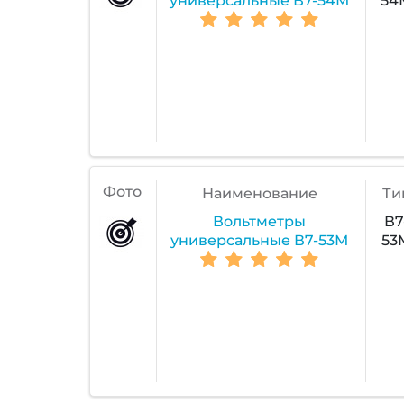
универсальные В7-54М
54
Фото
Наименование
Ти
Вольтметры
В7
универсальные В7-53М
53