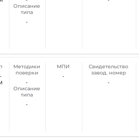
М
Описание
типа
-
п
Методики
МПИ
Cвидетельство
поверки
завод. номер
-
-
-
-
М
Описание
типа
-