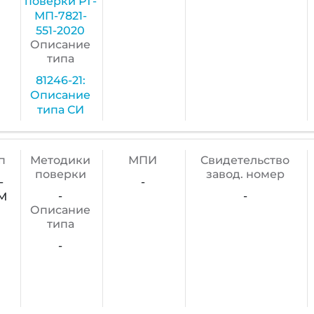
поверки РТ-
МП-7821-
551-2020
Описание
типа
81246-21:
Описание
типа СИ
п
Методики
МПИ
Cвидетельство
поверки
завод. номер
-
-
-
-
М
Описание
типа
-