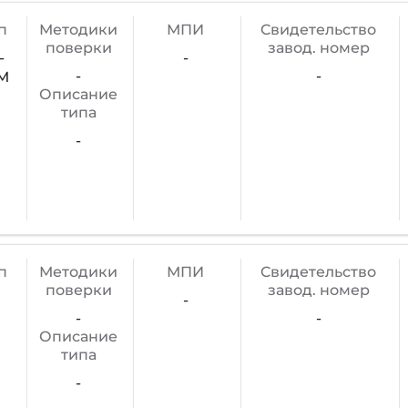
п
Методики
МПИ
Cвидетельство
поверки
завод. номер
-
-
-
-
М
Описание
типа
-
п
Методики
МПИ
Cвидетельство
поверки
завод. номер
-
-
-
Описание
типа
-