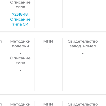
Описание
типа
72318-18:
Описание
типа СИ
п
Методики
МПИ
Cвидетельство
поверки
завод. номер
-
-
-
Описание
типа
-
п
Методики
МПИ
Cвидетельство