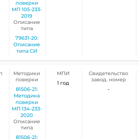
поверки
МП 105-233-
2019
Описание
типа
79631-20:
Описание
типа СИ
п
Методики
МПИ
Cвидетельство
поверки
завод. номер
1 год
81506-21:
-
Методика
поверки
МП 134-233-
2020
Описание
типа
81506-21: