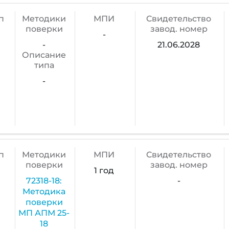
п
Методики
МПИ
Cвидетельство
поверки
завод. номер
-
-
21.06.2028
Описание
типа
-
п
Методики
МПИ
Cвидетельство
поверки
завод. номер
1 год
72318-18:
-
Методика
поверки
МП АПМ 25-
18