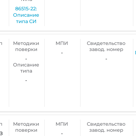
86515-22:
Описание
типа СИ
п
Методики
МПИ
Cвидетельство
поверки
завод. номер
-
-
-
Описание
типа
-
п
Методики
МПИ
Cвидетельство
поверки
завод. номер
З
-