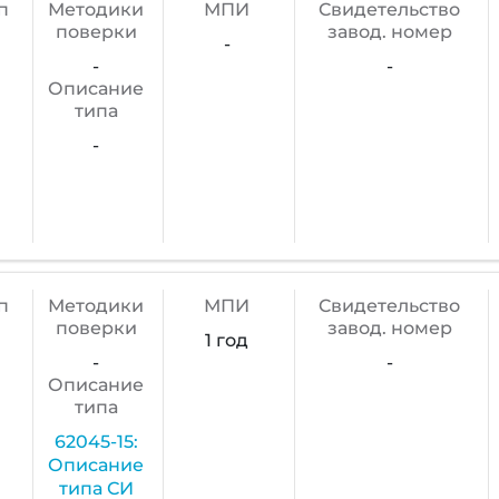
п
Методики
МПИ
Cвидетельство
поверки
завод. номер
-
-
-
Описание
типа
-
п
Методики
МПИ
Cвидетельство
поверки
завод. номер
1 год
-
-
Описание
типа
62045-15:
Описание
типа СИ