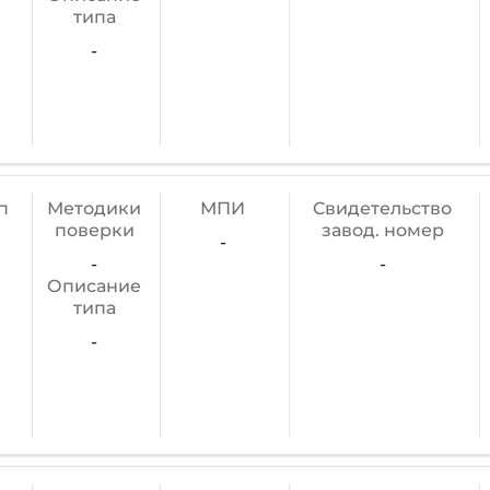
типа
-
п
Методики
МПИ
Cвидетельство
поверки
завод. номер
-
-
-
Описание
типа
-