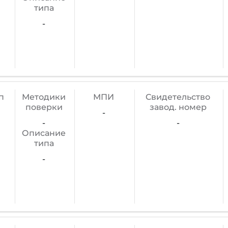
типа
-
п
Методики
МПИ
Cвидетельство
поверки
завод. номер
-
-
-
Описание
типа
-