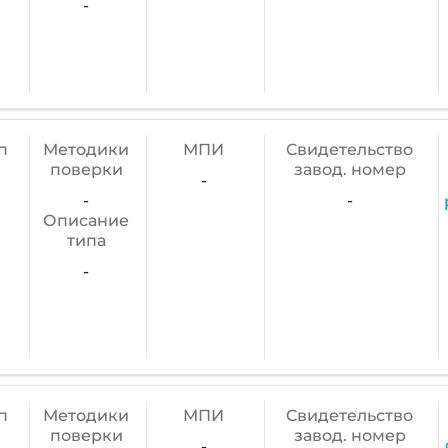
-
п
Методики
МПИ
Cвидетельство
поверки
завод. номер
-
-
-
Описание
типа
-
п
Методики
МПИ
Cвидетельство
поверки
завод. номер
-