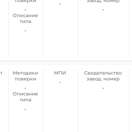
поверки
завод. номер
-
-
-
Описание
типа
-
п
Методики
МПИ
Cвидетельство
поверки
завод. номер
-
-
-
Описание
типа
-