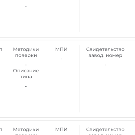
-
п
Методики
МПИ
Cвидетельство
поверки
завод. номер
-
-
-
Описание
типа
-
п
Методики
МПИ
Cвидетельство