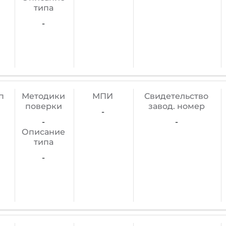
типа
-
п
Методики
МПИ
Cвидетельство
поверки
завод. номер
-
-
-
Описание
типа
-