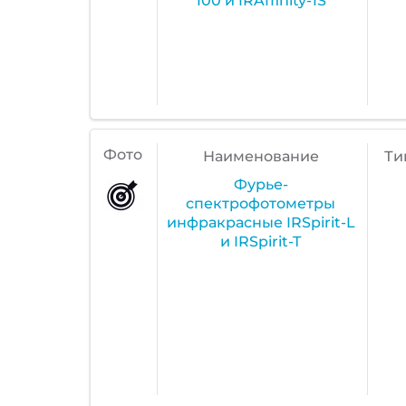
100 и IRAffinity-1S
Фото
Наименование
Ти
Фурье-
спектрофотометры
инфракрасные IRSpirit-L
и IRSpirit-T