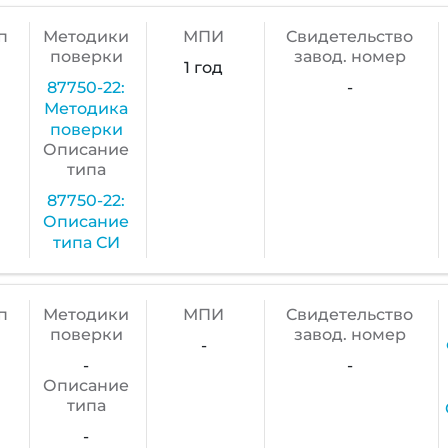
п
Методики
МПИ
Cвидетельство
поверки
завод. номер
1 год
87750-22:
-
Методика
поверки
Описание
типа
87750-22:
Описание
типа СИ
п
Методики
МПИ
Cвидетельство
поверки
завод. номер
-
-
-
Описание
типа
-