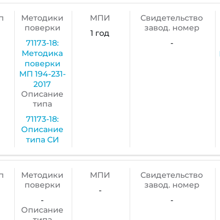
п
Методики
МПИ
Cвидетельство
поверки
завод. номер
1 год
71173-18:
-
Методика
поверки
МП 194-231-
2017
Описание
типа
71173-18:
Описание
типа СИ
п
Методики
МПИ
Cвидетельство
поверки
завод. номер
-
-
-
Описание
типа