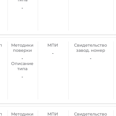
-
п
Методики
МПИ
Cвидетельство
поверки
завод. номер
-
-
-
Описание
типа
-
п
Методики
МПИ
Cвидетельство