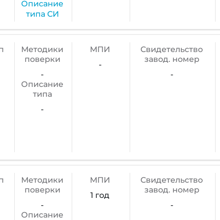
Описание
типа СИ
п
Методики
МПИ
Cвидетельство
поверки
завод. номер
-
-
-
Описание
типа
-
п
Методики
МПИ
Cвидетельство
поверки
завод. номер
1 год
-
-
Описание