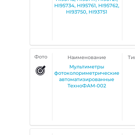
HI95734, HI95761, HI95762,
HI93750, HI93751
Фото
Наименование
Ти
Мультиметры
фотоколориметрические
автоматизированные
ТехноФАМ-002