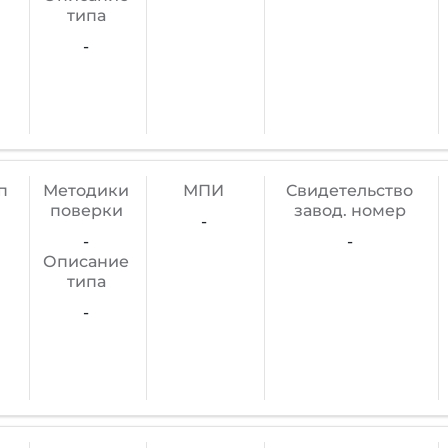
типа
-
п
Методики
МПИ
Cвидетельство
поверки
завод. номер
-
-
-
Описание
типа
-