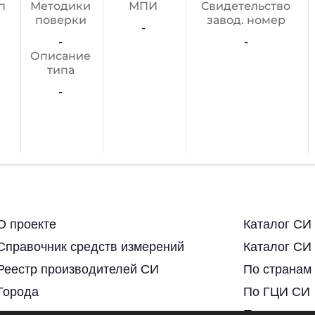
п
Методики
МПИ
Cвидетельство
поверки
завод. номер
-
-
-
Описание
типа
-
О проекте
Каталог СИ
Справочник средств измерений
Каталог СИ
Реестр производителей СИ
По странам
Города
По ГЦИ СИ
По региона