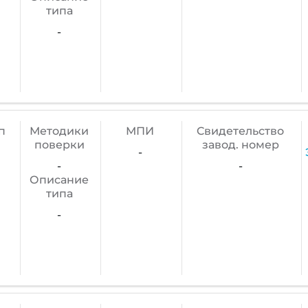
типа
-
п
Методики
МПИ
Cвидетельство
поверки
завод. номер
-
-
-
Описание
типа
-